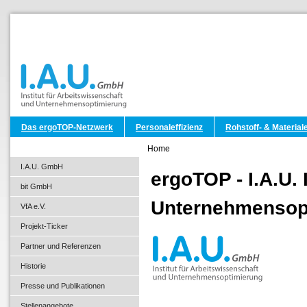
Das ergoTOP-Netzwerk
Personaleffizienz
Rohstoff- & Materiale
Home
I.A.U. GmbH
ergoTOP - I.A.U. 
bit GmbH
Unternehmensop
VfA e.V.
Projekt-Ticker
Partner und Referenzen
Historie
Presse und Publikationen
Stellenangebote