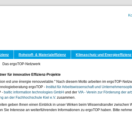
Ko
izienz
Rohstoff- & Materialeffizienz
Klimaschutz und Energieeffizienz
Das ergoTOP-Netzwerk
rtner für innovative Effizienz-Projekte
ion est une énergie renouvelable." Nach diesem Motto arbeiten im ergoTOP-Netzwe
hnologieberatung ergoTOP -
Institut für Arbeitswissenschaft und Unternehmenso
 -
baltic information technologies GmbH
und der
VfA - Verein zur Förderung der ar
ng an der Fachhochschule Kiel e.V.
zusammen.
iten geben Ihnen einen Einblick in unser Wirken beim Wissenstransfer zwischen Wi
n Sie Interesse an weiterführenden Informationen zu ergoTOP haben. Bitte nehme