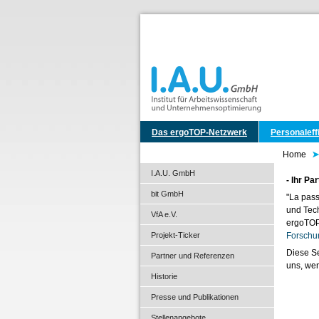
Das ergoTOP-Netzwerk
Personaleff
Home
I.A.U. GmbH
- Ihr Pa
bit GmbH
"La pass
und Tec
VfA e.V.
ergoTOP
Projekt-Ticker
Forschu
Diese Se
Partner und Referenzen
uns, wen
Historie
Presse und Publikationen
Stellenangebote