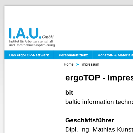
Das ergoTOP-Netzwerk
Personaleffizienz
Rohstoff- & Materiale
Home
Impressum
ergoTOP - Impr
bit
baltic information tec
Geschäftsführer
Dipl.-Ing. Mathias Kuns