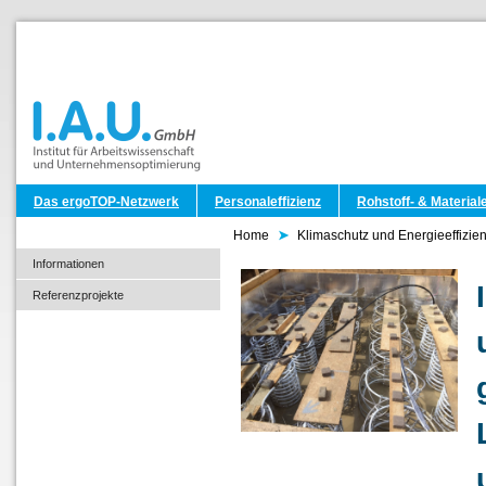
Das ergoTOP-Netzwerk
Personaleffizienz
Rohstoff- & Materiale
Home
Klimaschutz und Energieeffizie
Informationen
Referenzprojekte